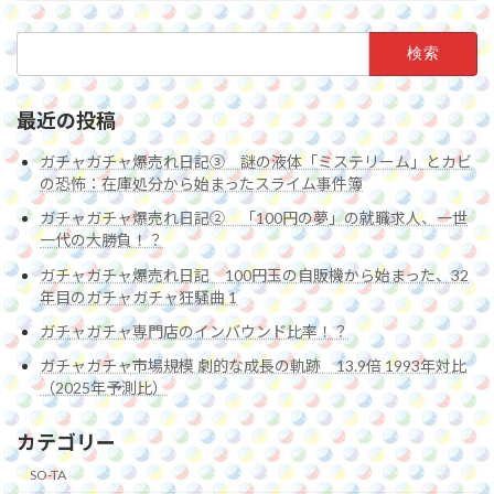
検
索:
最近の投稿
ガチャガチャ爆売れ日記③ 謎の液体「ミステリーム」とカビ
の恐怖：在庫処分から始まったスライム事件簿
ガチャガチャ爆売れ日記② 「100円の夢」の就職求人、一世
一代の大勝負！？
ガチャガチャ爆売れ日記 100円玉の自販機から始まった、32
年目のガチャガチャ狂騒曲 1
ガチャガチャ専門店のインバウンド比率！？
ガチャガチャ市場規模 劇的な成長の軌跡 13.9倍 1993年対比
（2025年予測比）
カテゴリー
SO-TA