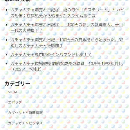
ガチャガチャ爆売れ日記③ 謎の液体「ミステリーム」とカビ
の恐怖：在庫処分から始まったスライム事件簿
ガチャガチャ爆売れ日記② 「100円の夢」の就職求人、一世
一代の大勝負！？
ガチャガチャ爆売れ日記 100円玉の自販機から始まった、32
年目のガチャガチャ狂騒曲 1
ガチャガチャ専門店のインバウンド比率！？
ガチャガチャ市場規模 劇的な成長の軌跡 13.9倍 1993年対比
（2025年予測比）
カテゴリー
SO-TA
エポック
カプセルトイ新着情報
ガチャガチャビジネス