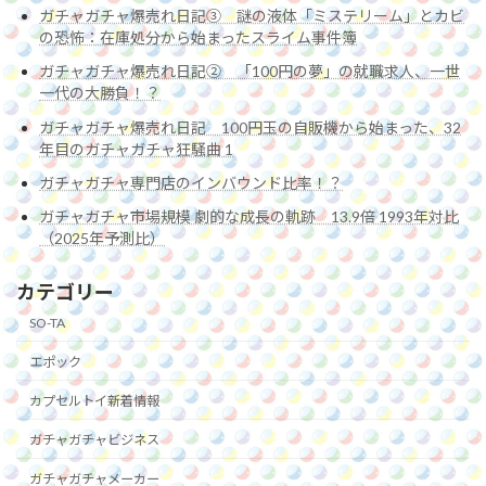
ガチャガチャ爆売れ日記③ 謎の液体「ミステリーム」とカビ
の恐怖：在庫処分から始まったスライム事件簿
ガチャガチャ爆売れ日記② 「100円の夢」の就職求人、一世
一代の大勝負！？
ガチャガチャ爆売れ日記 100円玉の自販機から始まった、32
年目のガチャガチャ狂騒曲 1
ガチャガチャ専門店のインバウンド比率！？
ガチャガチャ市場規模 劇的な成長の軌跡 13.9倍 1993年対比
（2025年予測比）
カテゴリー
SO-TA
エポック
カプセルトイ新着情報
ガチャガチャビジネス
ガチャガチャメーカー