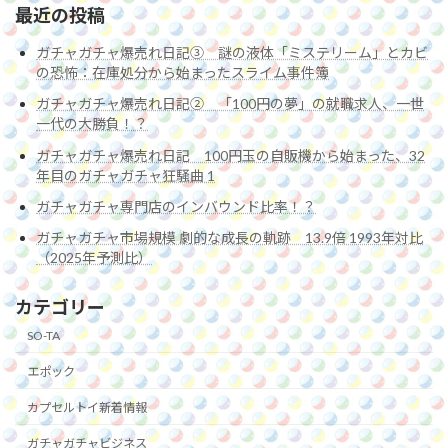
最近の投稿
ガチャガチャ爆売れ日記③ 謎の液体「ミステリーム」とカビ
の恐怖：在庫処分から始まったスライム事件簿
ガチャガチャ爆売れ日記② 「100円の夢」の就職求人、一世
一代の大勝負！？
ガチャガチャ爆売れ日記 100円玉の自販機から始まった、32
年目のガチャガチャ狂騒曲 1
ガチャガチャ専門店のインバウンド比率！？
ガチャガチャ市場規模 劇的な成長の軌跡 13.9倍 1993年対比
（2025年予測比）
カテゴリー
SO-TA
エポック
カプセルトイ新着情報
ガチャガチャビジネス