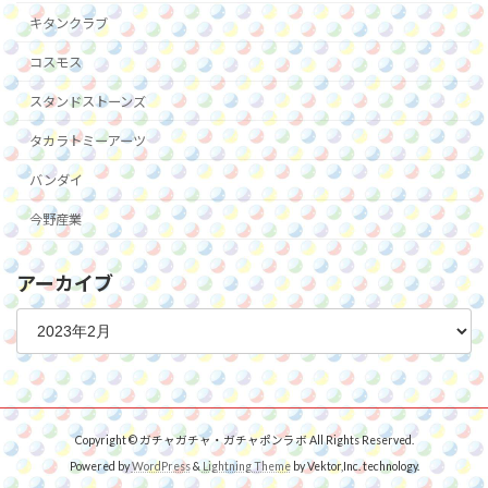
キタンクラブ
コスモス
スタンドストーンズ
タカラトミーアーツ
バンダイ
今野産業
アーカイブ
ア
ー
カ
イ
ブ
Copyright © ガチャガチャ・ガチャポンラボ All Rights Reserved.
Powered by
WordPress
&
Lightning Theme
by Vektor,Inc. technology.