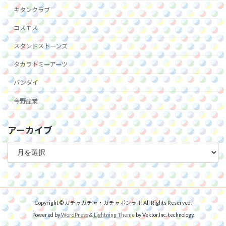
キタンクラブ
コスモス
スタンドストーンズ
タカラトミーアーツ
バンダイ
今野産業
アーカイブ
ア
ー
カ
イ
ブ
Copyright © ガチャガチャ・ガチャポンラボ All Rights Reserved.
Powered by
WordPress
&
Lightning Theme
by Vektor,Inc. technology.