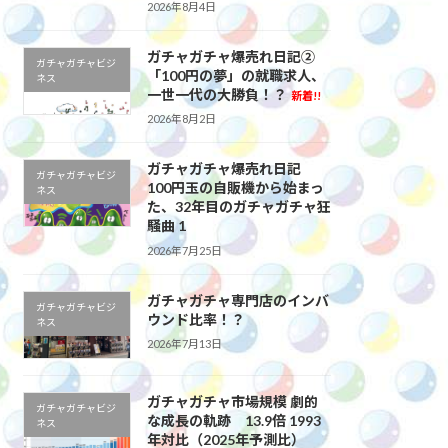
2026年8月4日
ガチャガチャ爆売れ日記②
ガチャガチャビジ
「100円の夢」の就職求人、
ネス
一世一代の大勝負！？
新着!!
2026年8月2日
ガチャガチャ爆売れ日記
ガチャガチャビジ
100円玉の自販機から始まっ
ネス
た、32年目のガチャガチャ狂
騒曲 1
2026年7月25日
ガチャガチャ専門店のインバ
ガチャガチャビジ
ウンド比率！？
ネス
2026年7月13日
ガチャガチャ市場規模 劇的
ガチャガチャビジ
な成長の軌跡 13.9倍 1993
ネス
年対比（2025年予測比）