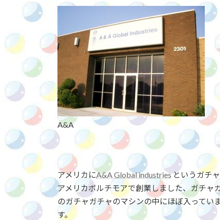
更
新
日
時
:
A&A
アメリカに
A&A Global industries
というガチャ
アメリカボルチモアで創業しました、ガチャガ
のガチャガチャのマシンの中にほぼ入っていま
す。