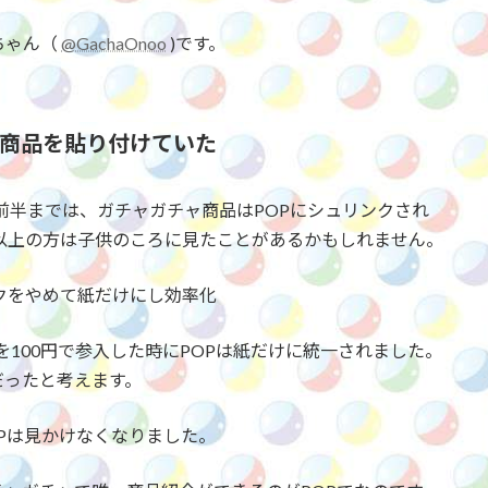
ちゃん（
@GachaOnoo
)です。
は商品を貼り付けていた
の前半までは、ガチャガチャ商品はPOPにシュリンクされ
以上の方は子供のころに見たことがあるかもしれません。
クをやめて紙だけにし効率化
を100円で参入した時にPOPは紙だけに統一されました。
だったと考えます。
Pは見かけなくなりました。