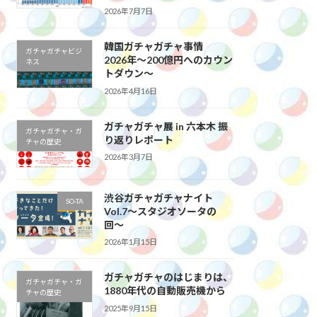
2026年7月7日
韓国ガチャガチャ事情
ガチャガチャビジ
2026年～200億円へのカウン
ネス
トダウン～
2026年4月16日
ガチャガチャ展 in 六本木 振
ガチャガチャ・ガ
り返りレポート
チャの歴史
2026年3月7日
渋谷ガチャガチャナイト
SO-TA
Vol.7〜スタジオソータの
回〜
2026年1月15日
ガチャガチャのはじまりは、
ガチャガチャ・ガ
1880年代の自動販売機から
チャの歴史
2025年9月15日