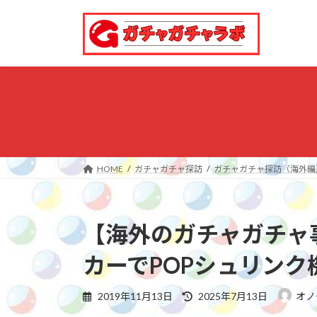
コ
ナ
ン
ビ
テ
ゲ
ン
ー
ツ
シ
へ
ョ
ス
ン
キ
に
ッ
移
プ
動
HOME
ガチャガチャ探訪
ガチャガチャ探訪（海外編
【海外のガチャガチャ
カーでPOPシュリンク
最
2019年11月13日
2025年7月13日
オノ
終