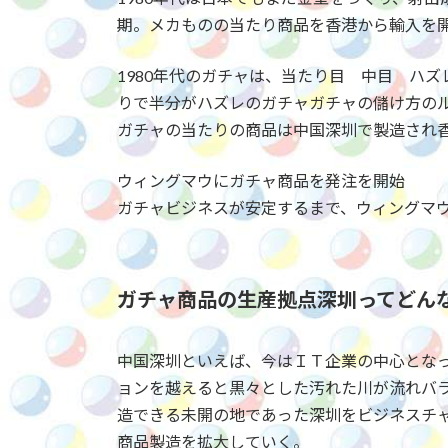
期。メカものの当たり商品を香港から輸入を
1980年代のガチャは、当たり目 中目 ハズ
りで半分がハズレのガチャガチャの儲け方の
ガチャの当たりの商品は中国深圳で製造され
ウィングマウにガチャ商品を発注を開始
ガチャビジネスが安定するまで、ウィングマ
ガチャ商品の生産拠点深圳ってどん
中国深圳といえば、今はＩＴ企業の中心となっ
ョンを越えると黒々とした汚れた川が流れバ
造できる未開の地であった深圳をビジネスチ
商品製造を拡大していく。