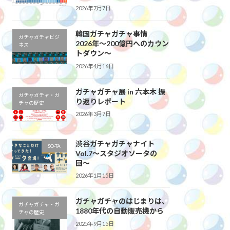
2026年7月7日
韓国ガチャガチャ事情
ガチャガチャビジ
2026年～200億円へのカウン
ネス
トダウン～
2026年4月16日
ガチャガチャ展 in 六本木 振
ガチャガチャ・ガ
り返りレポート
チャの歴史
2026年3月7日
渋谷ガチャガチャナイト
SO-TA
Vol.7〜スタジオソータの
回〜
2026年1月15日
ガチャガチャのはじまりは、
ガチャガチャ・ガ
1880年代の自動販売機から
チャの歴史
2025年9月15日