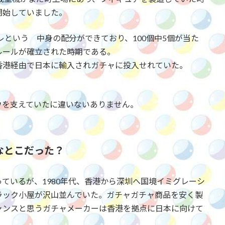
開始していました。
レという 中身の配分ができており、100個中5個が当た
ルールが確立された時期である。
香港経由で日本に輸入されガチャに投入せれていた。
ウを支えていたに違いないありません。
なとこだった？
ているが、1980年代、香港から深圳へ国境イミグレーシ
ラック小屋が沢山並んでいた。ガチャガチャ商品を安く製
ャンスと思うガチャメーカーは香港を拠点に日本に向けて