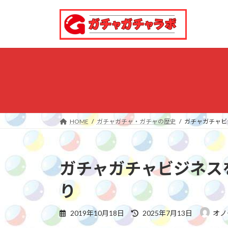
コ
ナ
ン
ビ
テ
ゲ
ン
ー
ツ
シ
へ
ョ
ス
ン
キ
に
ッ
移
プ
動
HOME
ガチャガチャ・ガチャの歴史
ガチャガチャビ
ガチャガチャビジネス
り
最
2019年10月18日
2025年7月13日
オノ
終