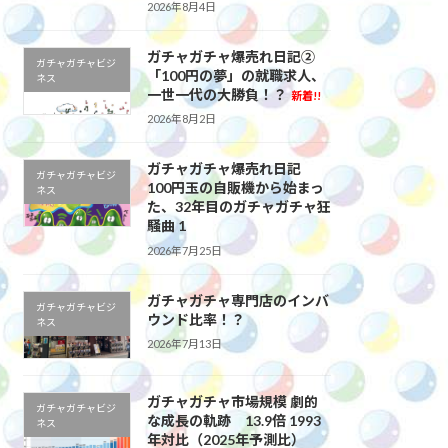
2026年8月4日
ガチャガチャ爆売れ日記②
ガチャガチャビジ
「100円の夢」の就職求人、
ネス
一世一代の大勝負！？
新着!!
2026年8月2日
ガチャガチャ爆売れ日記
ガチャガチャビジ
100円玉の自販機から始まっ
ネス
た、32年目のガチャガチャ狂
騒曲 1
2026年7月25日
ガチャガチャ専門店のインバ
ガチャガチャビジ
ウンド比率！？
ネス
2026年7月13日
ガチャガチャ市場規模 劇的
ガチャガチャビジ
な成長の軌跡 13.9倍 1993
ネス
年対比（2025年予測比）