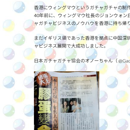
更
香港にウィングマウというガチャガチャの制
新
日
40年前に、ウィングマウ社長のジョンウォン
時
ャガチャビジネスのノウハウを香港に持ち帰
:
まだイギリス領であった香港を拠点に中国深
ャビジネス展開で大成功しました。
日本ガチャガチャ協会のオノーちゃん（
@Gac