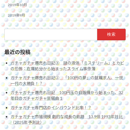
2019年10月
2019年9月
検
索:
最近の投稿
ガチャガチャ爆売れ日記③ 謎の液体「ミステリーム」とカビ
の恐怖：在庫処分から始まったスライム事件簿
ガチャガチャ爆売れ日記② 「100円の夢」の就職求人、一世
一代の大勝負！？
ガチャガチャ爆売れ日記 100円玉の自販機から始まった、32
年目のガチャガチャ狂騒曲 1
ガチャガチャ専門店のインバウンド比率！？
ガチャガチャ市場規模 劇的な成長の軌跡 13.9倍 1993年対比
（2025年予測比）