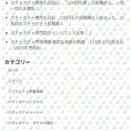
ガチャガチャ爆売れ日記② 「100円の夢」の就職求人、一世
一代の大勝負！？
ガチャガチャ爆売れ日記 100円玉の自販機から始まった、32
年目のガチャガチャ狂騒曲 1
ガチャガチャ専門店のインバウンド比率！？
ガチャガチャ市場規模 劇的な成長の軌跡 13.9倍 1993年対比
（2025年予測比）
カテゴリー
SO-TA
エポック
カプセルトイ新着情報
ガチャガチャビジネス
ガチャガチャメーカー
ガチャガチャ・ガチャの歴史