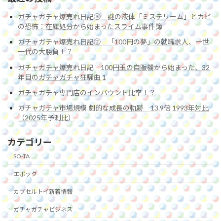
ガチャガチャ爆売れ日記③ 謎の液体「ミステリーム」とカビ
の恐怖：在庫処分から始まったスライム事件簿
ガチャガチャ爆売れ日記② 「100円の夢」の就職求人、一世
一代の大勝負！？
ガチャガチャ爆売れ日記 100円玉の自販機から始まった、32
年目のガチャガチャ狂騒曲 1
ガチャガチャ専門店のインバウンド比率！？
ガチャガチャ市場規模 劇的な成長の軌跡 13.9倍 1993年対比
（2025年予測比）
カテゴリー
SO-TA
エポック
カプセルトイ新着情報
ガチャガチャビジネス