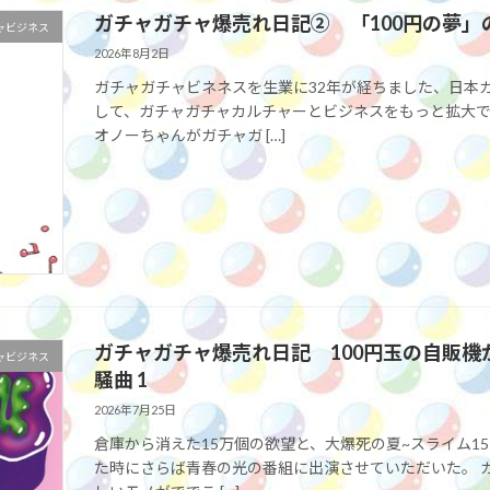
ガチャガチャ爆売れ日記② 「100円の夢
ャビジネス
2026年8月2日
ガチャガチャビネネスを生業に32年が経ちました、日本
して、ガチャガチャカルチャーとビジネスをもっと拡大
オノーちゃんがガチャガ […]
ガチャガチャ爆売れ日記 100円玉の自販機
ャビジネス
騒曲 1
2026年7月25日
倉庫から消えた15万個の欲望と、大爆死の夏~スライム1
た時にさらば青春の光の番組に出演させていただいた。 