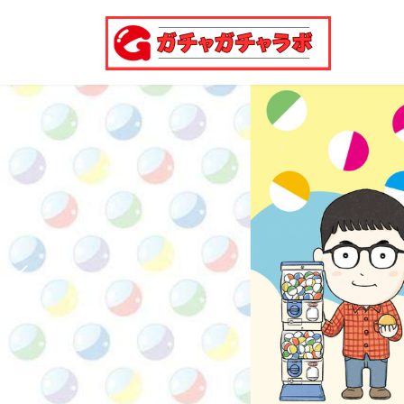
コ
ナ
ン
ビ
テ
ゲ
ン
ー
ツ
シ
へ
ョ
ス
ン
キ
に
ッ
移
プ
動